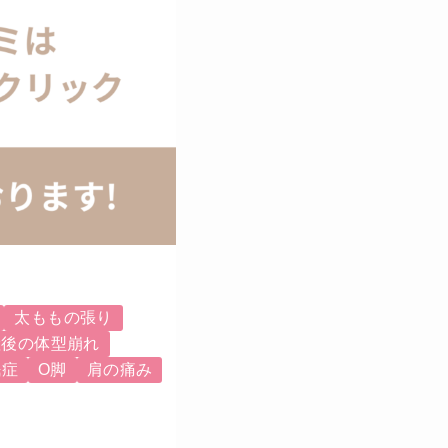
太ももの張り
産後の体型崩れ
眠症
O脚
肩の痛み