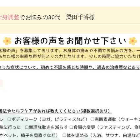
全身調整
でお悩みの30代 梁田千香様