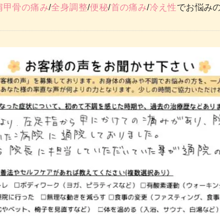
肩甲骨の痛み
/
全身調整
/
便秘
/
首の痛み
/
冷え性
でお悩みの