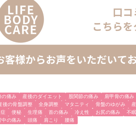
膝の痛み
産後のダイエット
股関節の痛み
肩甲骨の痛み
産後の骨盤調整
全身調整
マタニティ
骨盤のゆがみ
調症
便秘
生理痛
首の痛み
冷え性
お尻の痛み
不
背中の痛み
頭痛
肩こり
腰痛