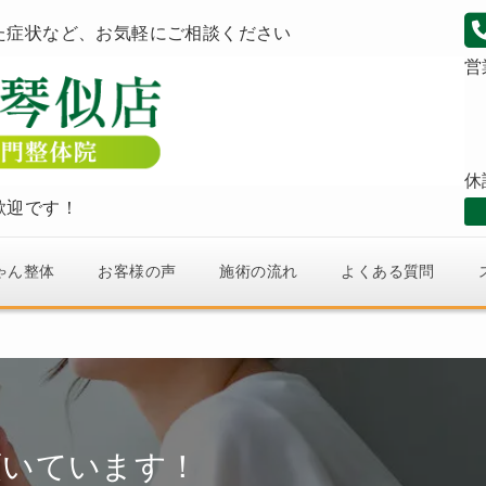
た症状など、お気軽にご相談ください
営
休
歓迎です！
ゃん整体
お客様の声
施術の流れ
よくある質問
頂いています！