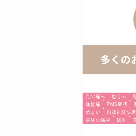
足の痛み
むくみ
恥骨痛
PMS症状
めまい
自律神経失
身体の痛み
貧血