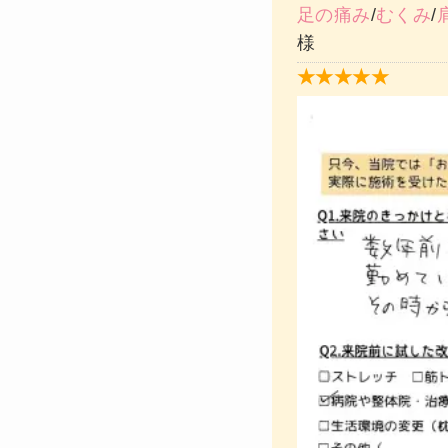
足の痛み
/
むくみ
/
様
★★★★★