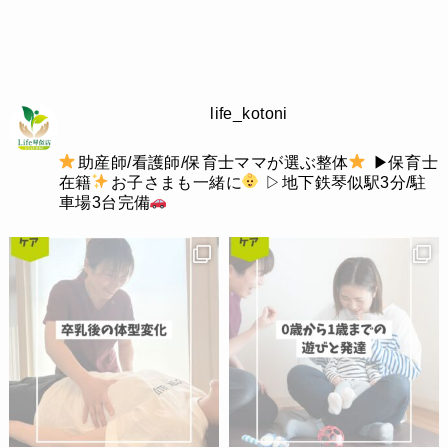
life_kotoni
助産師/看護師/保育士ママが選ぶ整体
▶︎保育士
在籍
お子さまも一緒に
▷地下鉄琴似駅3分/駐
車場3台完備