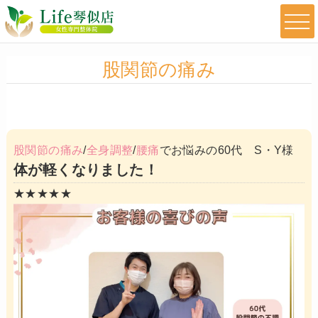
股関節の痛み
股関節の痛み
/
全身調整
/
腰痛
でお悩みの60代 S・Y様
体が軽くなりました！
★★★★★