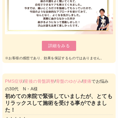
詳細をみる
※お客様の感想であり、効果を保証するものではありません。
PMS症状
/
産後の骨盤調整
/
骨盤のゆがみ
/
腰痛
でお悩み
の30代 N・A様
初めての来院で緊張していましたが、とても
リラックスして施術を受ける事ができまし
た！