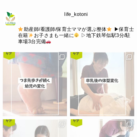
life_kotoni
助産師/看護師/保育士ママが選ぶ整体
▶︎保育士
在籍
お子さまも一緒に
▷地下鉄琴似駅3分/駐
車場3台完備