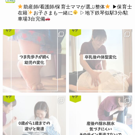
助産師/看護師/保育士ママが選ぶ整体
▶︎保育士
在籍
お子さまも一緒に
▷地下鉄琴似駅3分/駐
車場3台完備