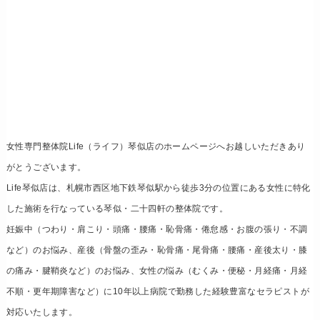
女性専門整体院Life（ライフ）琴似店のホームページへお越しいただきあり
がとうございます。
Life琴似店は、札幌市西区地下鉄琴似駅から徒歩3分の位置にある女性に特化
した施術を行なっている琴似・二十四軒の整体院です。
妊娠中（つわり・肩こり・頭痛・腰痛・恥骨痛・倦怠感・お腹の張り・不調
など）のお悩み、産後（骨盤の歪み・恥骨痛・尾骨痛・腰痛・産後太り・膝
の痛み・腱鞘炎など）のお悩み、女性の悩み（むくみ・便秘・月経痛・月経
不順・更年期障害など）に10年以上病院で勤務した経験豊富なセラピストが
対応いたします。