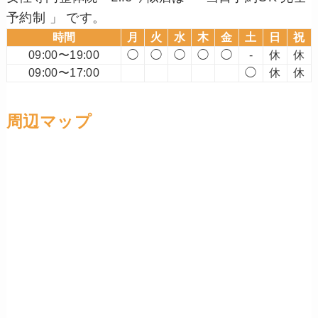
予約制 」 です。
時間
月
火
水
木
金
土
日
祝
09:00〜19:00
◯
◯
◯
◯
◯
-
休
休
09:00〜17:00
◯
休
休
周辺マップ