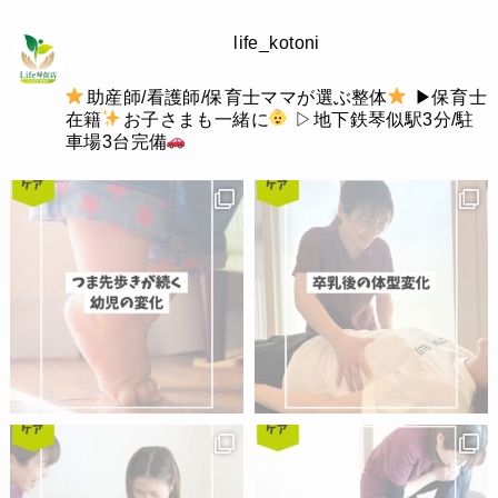
life_kotoni
助産師/看護師/保育士ママが選ぶ整体
▶︎保育士
在籍
お子さまも一緒に
▷地下鉄琴似駅3分/駐
車場3台完備