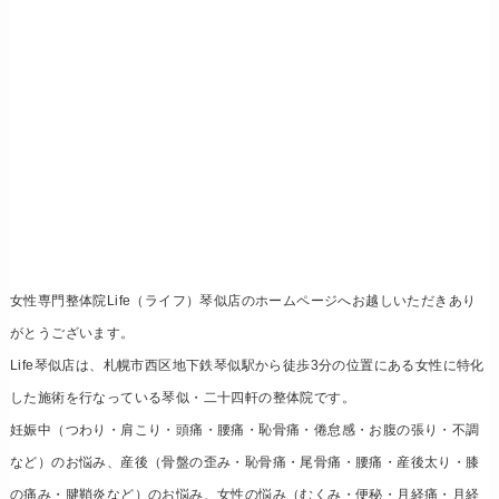
女性専門整体院Life（ライフ）琴似店のホームページへお越しいただきあり
がとうございます。
Life琴似店は、札幌市西区地下鉄琴似駅から徒歩3分の位置にある女性に特化
した施術を行なっている琴似・二十四軒の整体院です。
妊娠中（つわり・肩こり・頭痛・腰痛・恥骨痛・倦怠感・お腹の張り・不調
など）のお悩み、産後（骨盤の歪み・恥骨痛・尾骨痛・腰痛・産後太り・膝
の痛み・腱鞘炎など）のお悩み、女性の悩み（むくみ・便秘・月経痛・月経