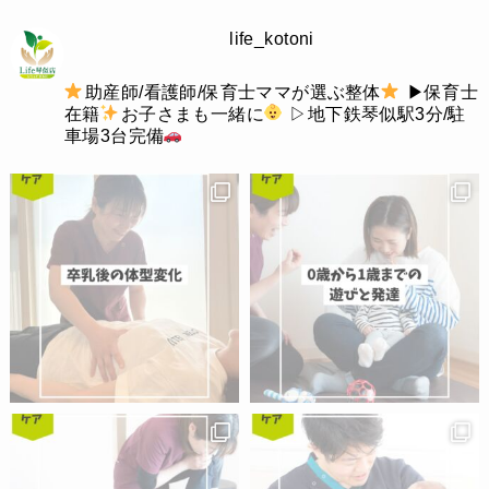
life_kotoni
助産師/看護師/保育士ママが選ぶ整体
▶︎保育士
在籍
お子さまも一緒に
▷地下鉄琴似駅3分/駐
車場3台完備