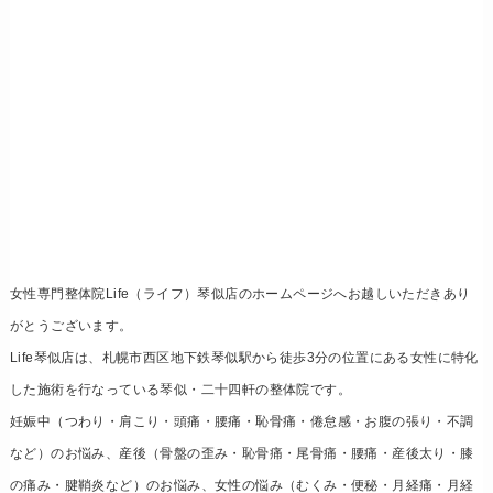
女性専門整体院Life（ライフ）琴似店のホームページへお越しいただきあり
がとうございます。
Life琴似店は、札幌市西区地下鉄琴似駅から徒歩3分の位置にある女性に特化
した施術を行なっている琴似・二十四軒の整体院です。
妊娠中（つわり・肩こり・頭痛・腰痛・恥骨痛・倦怠感・お腹の張り・不調
など）のお悩み、産後（骨盤の歪み・恥骨痛・尾骨痛・腰痛・産後太り・膝
の痛み・腱鞘炎など）のお悩み、女性の悩み（むくみ・便秘・月経痛・月経