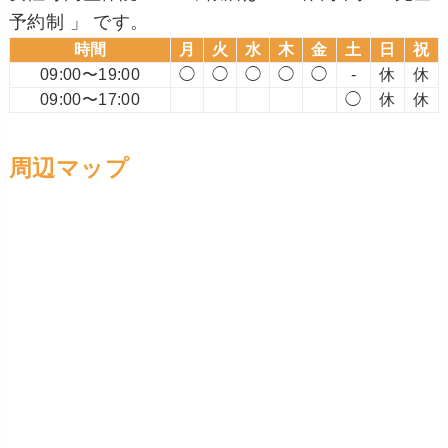
予約制 」 です。
時間
月
火
水
木
金
土
日
祝
09:00〜19:00
◯
◯
◯
◯
◯
-
休
休
09:00〜17:00
◯
休
休
周辺マップ