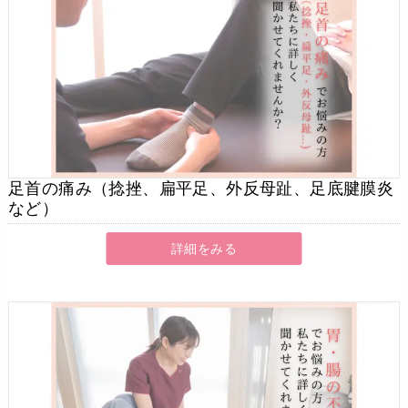
足首の痛み（捻挫、扁平足、外反母趾、足底腱膜炎
など）
詳細をみる