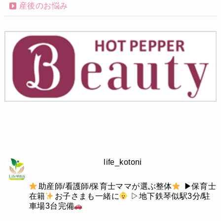
産後のお悩み
life_kotoni
助産師/看護師/保育士ママが選ぶ整体
▶︎保育士
在籍
お子さまも一緒に
▷地下鉄琴似駅3分/駐
車場3台完備