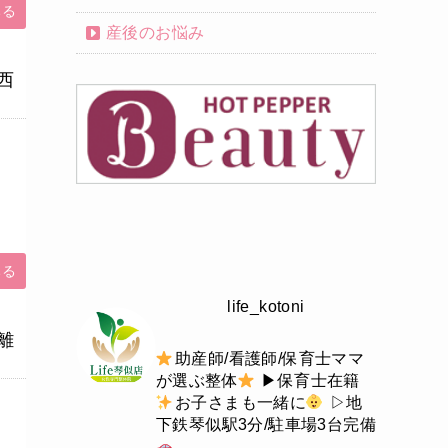
みる
産後のお悩み
西
みる
life_kotoni
離
助産師/看護師/保育士ママ
が選ぶ整体
▶︎保育士在籍
お子さまも一緒に
▷地
下鉄琴似駅3分/駐車場3台完備