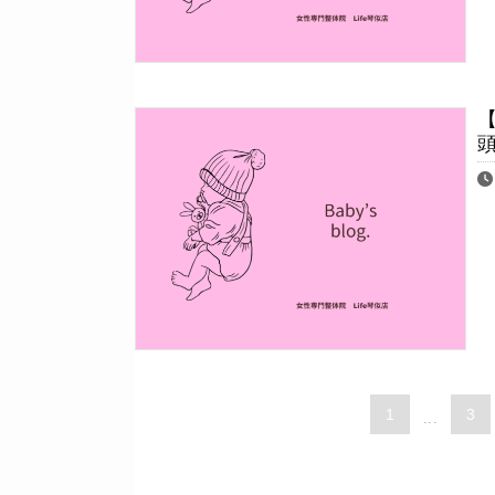
1
3
...