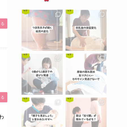
みる
みる
わ