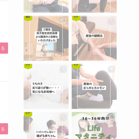
みる
みる